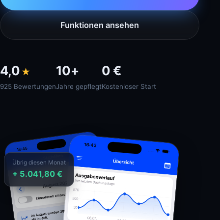
Funktionen ansehen
4,0
10+
0 €
★
925 Bewertungen
Jahre gepflegt
Kostenloser Start
Übrig diesen Monat
+ 5.041,80 €